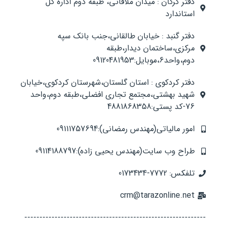
دفتر گرگان : میدان ملاقاتی، طبقه دوم اداره کل
استاندارد
دفتر گنبد : خیابان طالقانی،جنب بانک سپه
مرکزی،ساختمان دیدار،طبقه
دوم،واحد6،موبایل:09120481953
دفتر کردکوی : استان گلستان،شهرستان کردکوی،خیابان
شهید بهشتی،مجتمع تجاری افضلی،طبقه دوم،واحد
76-کد پستی:4881868358
امور مالیاتی(مهندس رمضانی):09111757694
طراح وب سایت(مهندس یحیی زاده):09114188797
تلفکس: 7772-0173434
crm@tarazonline.net
------------------------------------------------------------